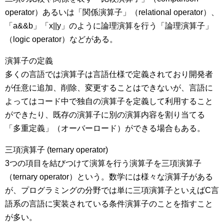
operator）あるいは「関係演算子」（relational operator）、
「a&&b」「x||y」のように論理演算を行う「論理演算子」
（logic operator）などがある。
演算子の定義
多くの言語では演算子は言語仕様で定義されており開発者
が任意に追加、削除、変更することはできないが、言語に
よってはコード中で独自の演算子を定義して利用すること
ができたり、既存の演算子に別の演算内容を割り当てる
「多重定義」（オーバーロード）ができる場合もある。
三項演算子 (ternary operator)
3つの項目を結びつけて演算を行う演算子を三項演算子
（ternary operator）という。数学には様々な演算子がある
が、プログラミングの分野では単に三項演算子といえばC言
語系の言語に実装されている条件演算子のことを指すこと
が多い。