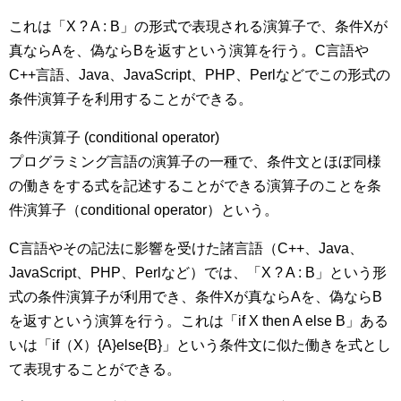
これは「X ? A : B」の形式で表現される演算子で、条件Xが
真ならAを、偽ならBを返すという演算を行う。C言語や
C++言語、Java、JavaScript、PHP、Perlなどでこの形式の
条件演算子を利用することができる。
条件演算子 (conditional operator)
プログラミング言語の演算子の一種で、条件文とほぼ同様
の働きをする式を記述することができる演算子のことを条
件演算子（conditional operator）という。
C言語やその記法に影響を受けた諸言語（C++、Java、
JavaScript、PHP、Perlなど）では、「X ? A : B」という形
式の条件演算子が利用でき、条件Xが真ならAを、偽ならB
を返すという演算を行う。これは「if X then A else B」ある
いは「if（X）{A}else{B}」という条件文に似た働きを式とし
て表現することができる。