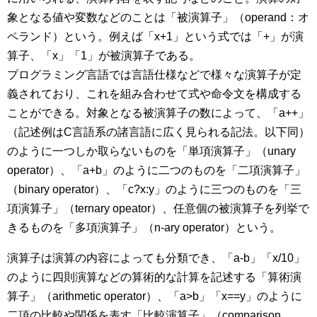
象となる値や変数などのことは「被演算子」（operand：オ
ペランド）という。例えば「x+1」という式では「+」が演
算子、「x」「1」が被演算子である。
プログラミング言語では言語仕様などで様々な演算子が定
義されており、これを組み合わせて式や命令文を構成する
ことができる。対象となる被演算子の数によって、「a++」
（記述例はC言語系の諸言語に広く見られる記法。以下同）
のように一つしか取らないものを「単項演算子」（unary
operator）、「a+b」のように二つのものを「二項演算子」
（binary operator）、「c?x:y」のように三つのものを「三
項演算子」（ternary opeator）、任意個の被演算子を列挙で
きるものを「多項演算子」（n-ary operator）という。
演算子は演算の内容によっても分類でき、「a-b」「x/10」
のように四則演算などの算術的な計算を記述する「算術演
算子」（arithmetic operator）、「a>b」「x==y」のように
二項の比較や関係を表す「比較演算子」（comparison