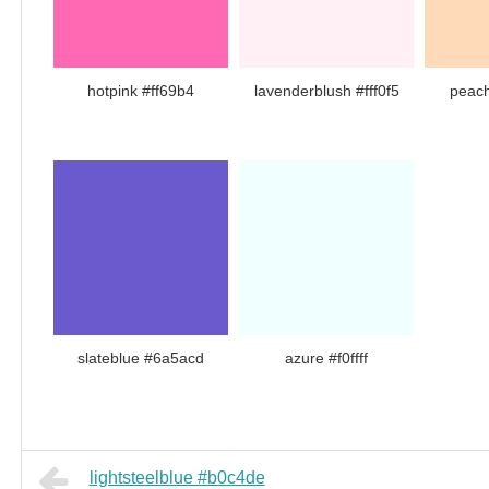
hotpink #ff69b4
lavenderblush #fff0f5
peach
slateblue #6a5acd
azure #f0ffff
lightsteelblue #b0c4de