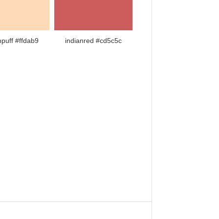
puff #ffdab9
indianred #cd5c5c