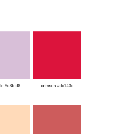
tle #d8bfd8
crimson #dc143c