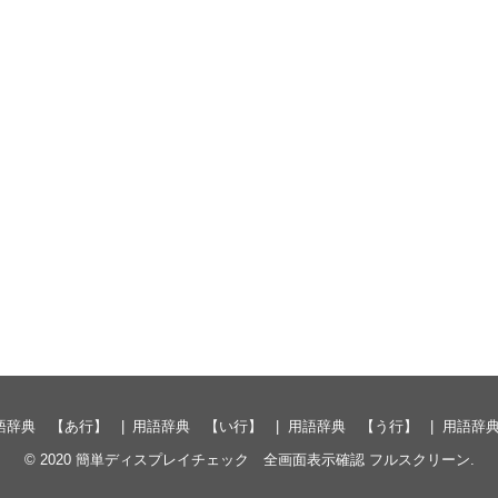
語辞典 【あ行】
用語辞典 【い行】
用語辞典 【う行】
用語辞
© 2020
簡単ディスプレイチェック 全画面表示確認 フルスクリーン
.