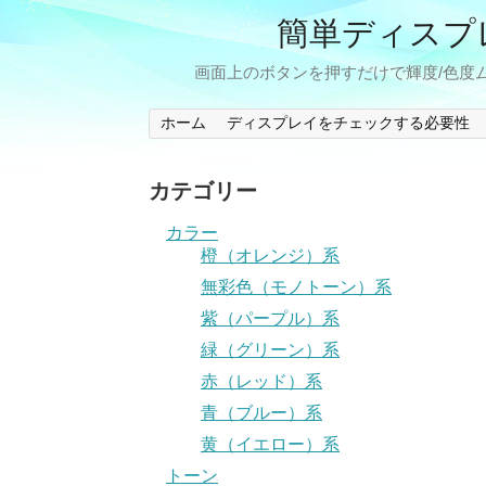
簡単ディスプ
画面上のボタンを押すだけで輝度/色度ム
ホーム
ディスプレイをチェックする必要性
カテゴリー
カラー
橙（オレンジ）系
無彩色（モノトーン）系
紫（パープル）系
緑（グリーン）系
赤（レッド）系
青（ブルー）系
黄（イエロー）系
トーン